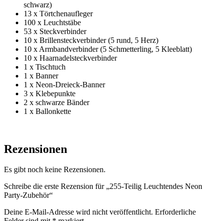
schwarz)
13 x Törtchenaufleger
100 x Leuchtstäbe
53 x Steckverbinder
10 x Brillensteckverbinder (5 rund, 5 Herz)
10 x Armbandverbinder (5 Schmetterling, 5 Kleeblatt)
10 x Haarnadelsteckverbinder
1 x Tischtuch
1 x Banner
1 x Neon-Dreieck-Banner
3 x Klebepunkte
2 x schwarze Bänder
1 x Ballonkette
Rezensionen
Es gibt noch keine Rezensionen.
Schreibe die erste Rezension für „255-Teilig Leuchtendes Neon
Party-Zubehör“
Deine E-Mail-Adresse wird nicht veröffentlicht.
Erforderliche
Felder sind mit
*
markiert