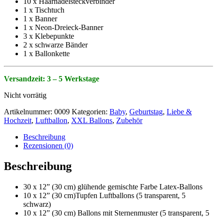
10 x Haarnadelsteckverbinder
1 x Tischtuch
1 x Banner
1 x Neon-Dreieck-Banner
3 x Klebepunkte
2 x schwarze Bänder
1 x Ballonkette
Versandzeit: 3 – 5 Werkstage
Nicht vorrätig
Artikelnummer:
0009
Kategorien:
Baby
,
Geburtstag
,
Liebe &
Hochzeit
,
Luftballon
,
XXL Ballons
,
Zubehör
Beschreibung
Rezensionen (0)
Beschreibung
30 x 12” (30 cm) glühende gemischte Farbe Latex-Ballons
10 x 12” (30 cm)Tupfen Luftballons (5 transparent, 5
schwarz)
10 x 12” (30 cm) Ballons mit Sternenmuster (5 transparent, 5