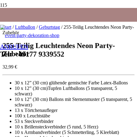
Start
/
Luftballon
/
Geburtstag
/ 255-Teilig Leuchtendes Neon Party-
Zubehör
255-Teilig Leuchtendes Neon Party-
ANRUFEN
Zubehör
Tel: +49177 9339552
32,99
€
30 x 12” (30 cm) glühende gemischte Farbe Latex-Ballons
10 x 12” (30 cm)Tupfen Luftballons (5 transparent, 5
schwarz)
10 x 12” (30 cm) Ballons mit Sternenmuster (5 transparent, 5
schwarz)
13 x Törtchenaufleger
100 x Leuchtstäbe
53 x Steckverbinder
10 x Brillensteckverbinder (5 rund, 5 Herz)
10 x Armbandverbinder (5 Schmetterling, 5 Kleeblatt)