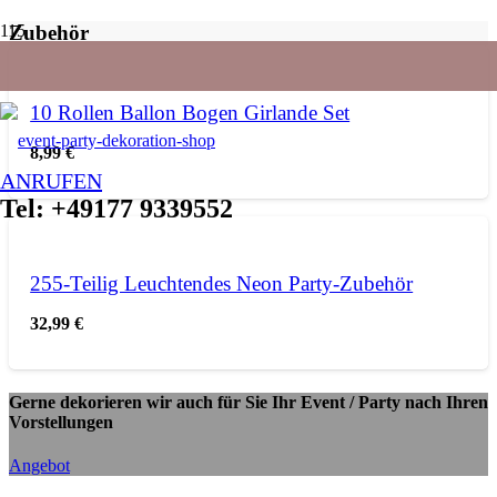
Zubehör
10 Rollen Ballon Bogen Girlande Set
8,99
€
ANRUFEN
Tel: +49177 9339552
255-Teilig Leuchtendes Neon Party-Zubehör
32,99
€
Gerne dekorieren wir auch für Sie Ihr Event / Party nach Ihren
Vorstellungen
Angebot