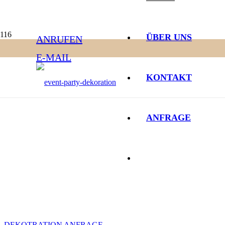
ÜBER UNS
ANRUFEN
E-MAIL
KONTAKT
Eventdekorat
ANFRAGE
DEKOTRATION ANFRAGE