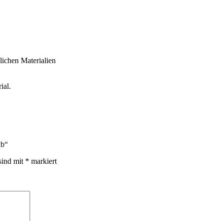
ichen Materialien
ial.
lb“
sind mit
*
markiert