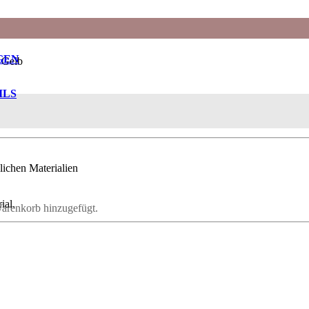
GEN
 Gelb
ILS
ichen Materialien
ial.
renkorb hinzugefügt.