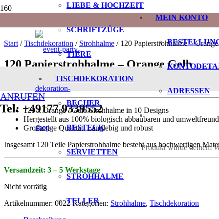
LIEBE & HOCHZEIT
MEIN KONTO
SCHRIFTZÜGE
BESTELLUN
Start
/
Tischdekoration
/
Strohhalme
/ 120 Papierstrohhalme – Orange
TIERE
120 Papierstrohhalme – Orange Gelb
KONTODETA
TISCHDEKORATION
13,99
€
ADRESSEN
ANRUFEN
BECHER
Tel: +49177 9339552
120 x Orange / Gelb Strohhalme in 10 Designs
Hergestellt aus 100% biologisch abbaubaren und umweltfreundl
BESTECK
Großartige Qualität: Langlebig und robust
Insgesamt 120 Teile Papierstrohhalme besteht aus hochwertigen Mater
Produkt
wurde deinem Wa
SERVIETTEN
Versandzeit: 3 – 5 Werkstage
STROHHALME
Nicht vorrätig
TELLER
Artikelnummer:
0022
Kategorien:
Strohhalme
,
Tischdekoration